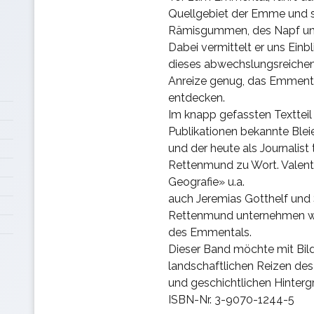
Quellgebiet der Emme und s
Rämisgummen, des Napf und
Dabei vermittelt er uns Einb
dieses abwechslungsreichen
Anreize genug, das Emmenta
entdecken.
Im knapp gefassten Texttei
Publikationen bekannte Blei
und der heute als Journalist 
Rettenmund zu Wort. Valentin
Geografie» u.a.
auch Jeremias Gotthelf und 
Rettenmund unternehmen wir
des Emmentals.
Dieser Band möchte mit Bild
landschaftlichen Reizen de
und geschichtlichen Hintergr
ISBN-Nr. 3-9070-1244-5