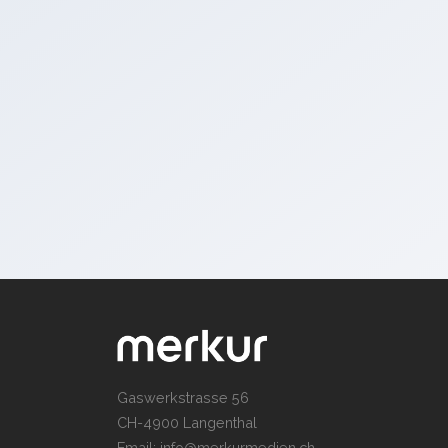
Gaswerkstrasse 56
CH-4900 Langenthal
Email:
info@merkurmedien.ch