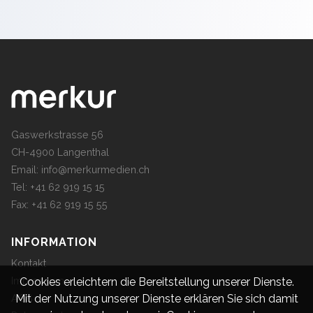
Gaswerkstrasse 56
CH-4900 Langenthal
Email:
info@merkurmedien.ch
Tel: +41 62 919 15 15
Fax: +41 62 919 15 55
INFORMATION
Kontakt
Impressum
Cookies erleichtern die Bereitstellung unserer Dienste.
Mit der Nutzung unserer Dienste erklären Sie sich damit
AGB