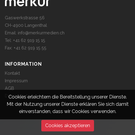
Gaswerkstrasse 56
CH-4900 Langenthal
Email:
info@merkurmedien.ch
Tel: +41 62 919 15 15
Fax: +41 62 919 15 55
INFORMATION
Kontakt
Impressum
AGB
Datenschutz
Cookies erleichtern die Bereitstellung unserer Dienste.
Mit der Nutzung unserer Dienste erklären Sie sich damit
einverstanden, dass wir Cookies verwenden.
Cookies akzeptieren