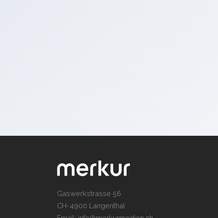
Gaswerkstrasse 56
CH-4900 Langenthal
Email:
info@merkurmedien.ch