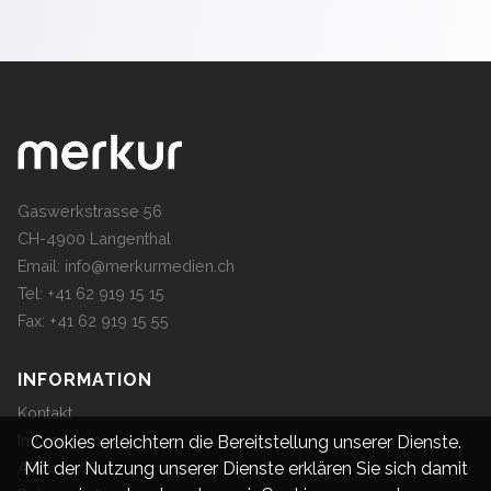
Gaswerkstrasse 56
CH-4900 Langenthal
Email:
info@merkurmedien.ch
Tel: +41 62 919 15 15
Fax: +41 62 919 15 55
INFORMATION
Kontakt
Impressum
Cookies erleichtern die Bereitstellung unserer Dienste.
Mit der Nutzung unserer Dienste erklären Sie sich damit
AGB