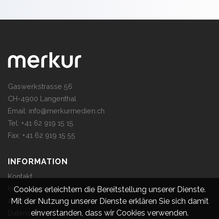
Gaswerkstrasse 56
CH-4900 Langenthal
Email:
info@merkurmedien.ch
Tel: +41 62 919 15 15
Fax: +41 62 919 15 55
INFORMATION
Kontakt
Impressum
Cookies erleichtern die Bereitstellung unserer Dienste.
Mit der Nutzung unserer Dienste erklären Sie sich damit
AGB
einverstanden, dass wir Cookies verwenden.
Datenschutz